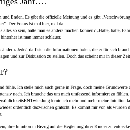
diges Jahr….
 und Enden. Es gibt die offizielle Meinung und es gibt „Verschwörungs
“. Der Fokus ist mal hier, mal da...
 das alles so sein, hätte man es anders machen können? „Hätte, hätte, F
 hinterher ist man immer schlauer.
ndern. Jede/r darf sich die Informationen holen, die er für sich brauch
agen und zur Diskussion zu stellen. Doch das scheint mir in dieser Zeit
r?
und fühle. Ich stelle mich auch gerne in Frage, doch meine Grundwerte 
ntensiv nach. Ich brauche das um mich umfassend informiert zu fühlen
rsönlichkeitsENTwicklung lernte ich mehr und mehr meine Intuition ke
 wieder ordentlich dazwischen grätscht. Es kommt mir vor, als würden 
r.
 ein, ihre Intuition in Bezug auf die Begleitung ihrer Kinder zu entdecke