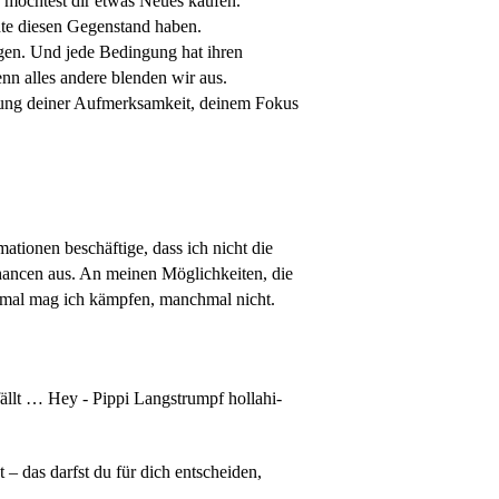
u möchtest dir etwas Neues kaufen.
chte diesen Gegenstand haben.
gen. Und jede Bedingung hat ihren
nn alles andere blenden wir aus.
uerung deiner Aufmerksamkeit, deinem Fokus
mationen beschäftige, dass ich nicht die
hancen aus. An meinen Möglichkeiten, die
hmal mag ich kämpfen, manchmal nicht.
ällt … Hey - Pippi Langstrumpf hollahi-
 – das darfst du für dich entscheiden,