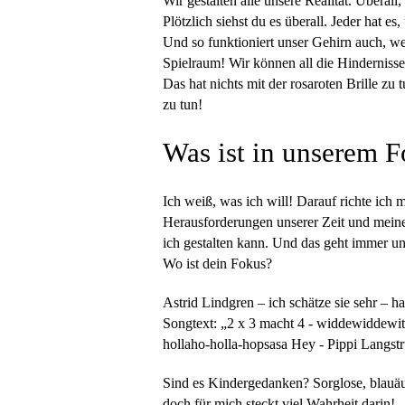
Wir gestalten alle unsere Realität. Übera
Plötzlich siehst du es überall. Jeder hat 
Und so funktioniert unser Gehirn auch, w
Spielraum! Wir können all die Hinderniss
Das hat nichts mit der rosaroten Brille z
zu tun!
Was ist in unserem 
Ich weiß, was ich will! Darauf richte ich 
Herausforderungen unserer Zeit und meine
ich gestalten kann. Und das geht immer 
Wo ist dein Fokus?
Astrid Lindgren – ich schätze sie sehr – h
Songtext: „2 x 3 macht 4 - widdewiddewitt
hollaho-holla-hopsasa Hey - Pippi Langstr
Sind es Kindergedanken? Sorglose, blauäugi
doch für mich steckt viel Wahrheit darin!