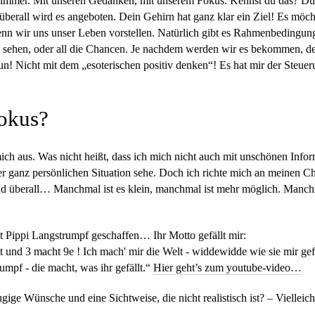
ll, immer. Mit unseren Gedanken, mit unserem Fokus. Kennst du das? D
es, überall wird es angeboten. Dein Gehirn hat ganz klar ein Ziel! Es mö
enn wir uns unser Leben vorstellen. Natürlich gibt es Rahmenbedingun
e sehen, oder all die Chancen. Je nachdem werden wir es bekommen, de
u tun! Nicht mit dem „esoterischen positiv denken“! Es hat mir der Ste
Fokus?
mich aus. Was nicht heißt, dass ich mich nicht auch mit unschönen Infor
r ganz persönlichen Situation sehe. Doch ich richte mich an meinen C
und überall… Manchmal ist es klein, manchmal ist mehr möglich. Manc
at Pippi Langstrumpf geschaffen… Ihr Motto gefällt mir:
 und 3 macht 9e ! Ich mach' mir die Welt - widdewidde wie sie mir gef
umpf - die macht, was ihr gefällt.“
Hier geht’s zum youtube-video…
ge Wünsche und eine Sichtweise, die nicht realistisch ist? – Vielleicht