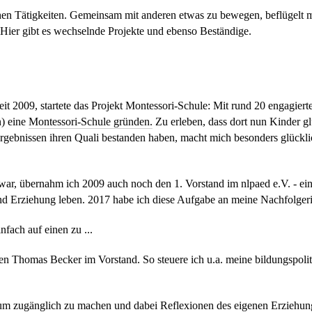
n Tätigkeiten. Gemeinsam mit anderen etwas zu bewegen, beflügelt mi
. Hier gibt es wechselnde Projekte und ebenso Beständige.
t 2009, startete das Projekt Montessori-Schule: Mit rund 20 engagier
) eine
Montessori-Schule gründen.
Zu erleben, dass dort nun Kinder gl
gebnissen ihren Quali bestanden haben, macht mich besonders glücklic
war, übernahm ich 2009 auch noch den 1. Vorstand im nlpaed e.V. - e
und Erziehung leben. 2017 habe ich diese Aufgabe an meine Nachfolger
nfach auf einen zu ...
n Thomas Becker im Vorstand. So steuere ich u.a. meine bildungspoliti
m zugänglich zu machen und dabei Reflexionen des eigenen Erziehungs