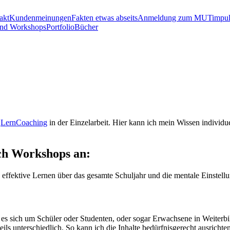
akt
Kundenmeinungen
Fakten etwas abseits
Anmeldung zum MUTimpuls
und Workshops
Portfolio
Bücher
m
LernCoaching
in der Einzelarbeit. Hier kann ich mein Wissen individu
uch Workshops an:
 effektive Lernen über das gesamte Schuljahr und die mentale Einstellu
 es sich um Schüler oder Studenten, oder sogar Erwachsene in Weiterbi
ls unterschiedlich. So kann ich die Inhalte bedürfnisgerecht ausrichten