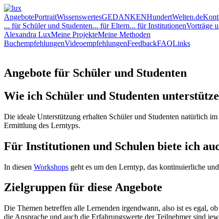
Angebote
Portrait
Wissenswertes
GEDANKEN
HundertWelten.de
Kont
... für Schüler und Studenten
... für Eltern
... für Institutionen
Vorträge 
Alexandra Lux
Meine Projekte
Meine Methoden
Buchempfehlungen
Videoempfehlungen
Feedback
FAQ
Links
Angebote für Schüler und Studenten
Wie ich Schüler und Studenten unterstütze
Die ideale Unterstützung erhalten Schüler und Studenten natürlich i
Ermittlung des Lerntyps.
Für Institutionen und Schulen biete ich a
In diesen
Workshops
geht es um den Lerntyp, das kontinuierliche und
Zielgruppen für diese Angebote
Die Themen betreffen alle Lernenden irgendwann, also ist es egal, ob
die Ansprache und auch die Erfahrungswerte der Teilnehmer sind jewei