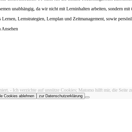
hemen unabhängig, da wir nicht mit Lerninhalten arbeiten, sondern mit
es Lernen, Lernstrategien, Lernplan und Zeitmanagement, sowie persön
um Ansehen
ert. - Ich verzichte auf unnütze Cookies; Matomo hilft mir, die Seite 
le Cookies ablehnen
zur Datenschutzerklärung